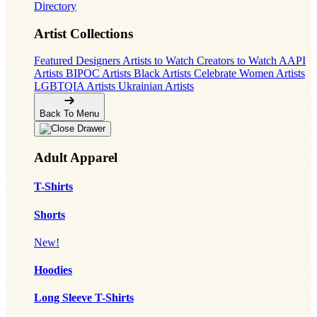
Directory
Artist Collections
Featured Designers
Artists to Watch
Creators to Watch
AAPI
Artists
BIPOC Artists
Black Artists
Celebrate Women Artists
LGBTQIA Artists
Ukrainian Artists
Back To Menu
Adult Apparel
T-Shirts
Shorts
New!
Hoodies
Long Sleeve T-Shirts