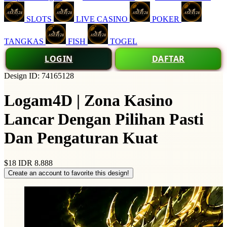
SLOTS
LIVE CASINO
POKER
TANGKAS
FISH
TOGEL
LOGIN
DAFTAR
Design ID: 74165128
Logam4D | Zona Kasino
Lancar Dengan Pilihan Pasti
Dan Pengaturan Kuat
$18
IDR 8.888
Create an account to favorite this design!