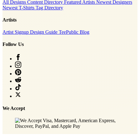
All Designs
Content Directory
Featured Artists
Newest Designers
Newest T-Shirts
Tag Directory
Artists
Artist Signup
Design Guide
TeePublic Blog
Follow Us
We Accept