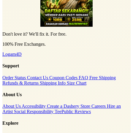
Don't love it? We'll fix it. For free.
100% Free Exchanges.
Logam4D
Support
Order Status
Contact Us
Coupon Codes
FAQ
Free Shipping
Refunds & Returns
Shipping Info
Size Chart
About Us
About Us
Accessibility
Create a Dashery Store
Careers
Hire an
Artist
Social Responsibility
TeePublic Reviews
Explore