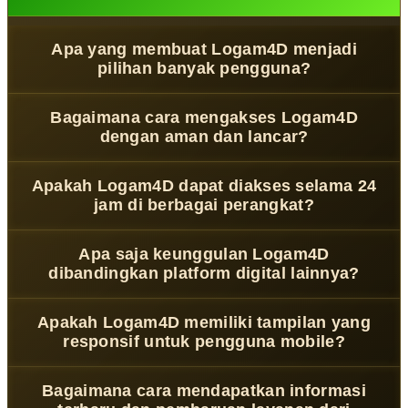
Apa yang membuat Logam4D menjadi
pilihan banyak pengguna?
Logam4D menawarkan navigasi yang mudah, performa
Bagaimana cara mengakses Logam4D
yang stabil, serta tampilan yang responsif. Kombinasi
dengan aman dan lancar?
tersebut memberikan pengalaman akses yang lebih
nyaman di berbagai perangkat.
Gunakan selalu alamat resmi Logam4D dan pastikan
Apakah Logam4D dapat diakses selama 24
koneksi internet dalam kondisi stabil agar proses akses
jam di berbagai perangkat?
berjalan lebih cepat, aman, dan tanpa kendala.
Ya, Logam4D dapat diakses kapan saja melalui desktop,
Apa saja keunggulan Logam4D
laptop, tablet, maupun smartphone dengan tampilan
dibandingkan platform digital lainnya?
yang tetap optimal dan mudah digunakan.
Logam4D mengutamakan kemudahan navigasi, kecepatan
Apakah Logam4D memiliki tampilan yang
akses, serta pengembangan layanan secara berkelanjutan
responsif untuk pengguna mobile?
untuk memberikan pengalaman yang lebih baik bagi
pengguna.
Tentu. Seluruh halaman Logam4D telah dioptimalkan agar
Bagaimana cara mendapatkan informasi
tampil nyaman di berbagai ukuran layar sehingga tetap