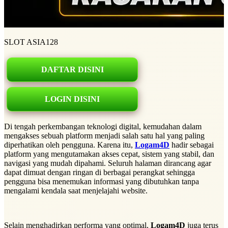
SLOT ASIA128
DAFTAR DISINI
LOGIN DISINI
Di tengah perkembangan teknologi digital, kemudahan dalam
mengakses sebuah platform menjadi salah satu hal yang paling
diperhatikan oleh pengguna. Karena itu,
Logam4D
hadir sebagai
platform yang mengutamakan akses cepat, sistem yang stabil, dan
navigasi yang mudah dipahami. Seluruh halaman dirancang agar
dapat dimuat dengan ringan di berbagai perangkat sehingga
pengguna bisa menemukan informasi yang dibutuhkan tanpa
mengalami kendala saat menjelajahi website.
Selain menghadirkan performa yang optimal,
Logam4D
juga terus