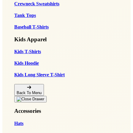
Crewneck Sweatshirts
Tank Tops
Baseball T-Shirts
Kids Apparel
Kids T-Shirts
Kids Hoodie
Kids Long Sleeve T-Shirt
Back To Menu
Accessories
Hats