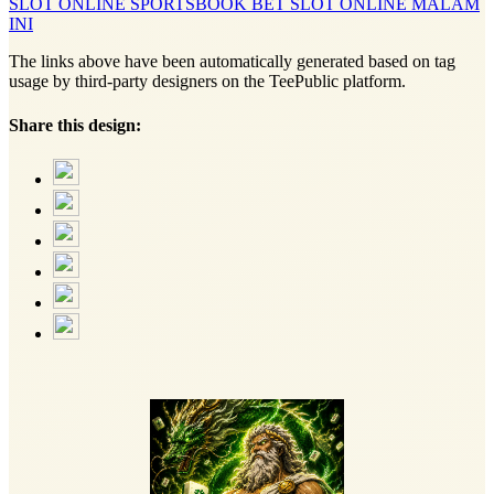
SLOT ONLINE
SPORTSBOOK BET
SLOT ONLINE MALAM
INI
The links above have been automatically generated based on tag
usage by third-party designers on the TeePublic platform.
Share this design: