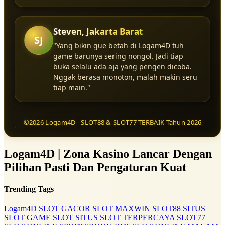
Steven, Jakarta Barat
SJ
"Yang bikin gue betah di Logam4D tuh
game barunya sering nongol. Jadi tiap
buka selalu ada aja yang pengen dicoba.
Nggak berasa monoton, malah makin seru
tiap main."
©2026 Logam4D - SLOT88 & SLOT77 TERBAIK Tahun 2026
Logam4D | Zona Kasino Lancar Dengan
Pilihan Pasti Dan Pengaturan Kuat
Trending Tags
Logam4D
SLOT GACOR
SLOT MAXWIN
SLOT88
SITUS
SLOT
GAME SLOT
SITUS SLOT TERPERCAYA
SLOT77