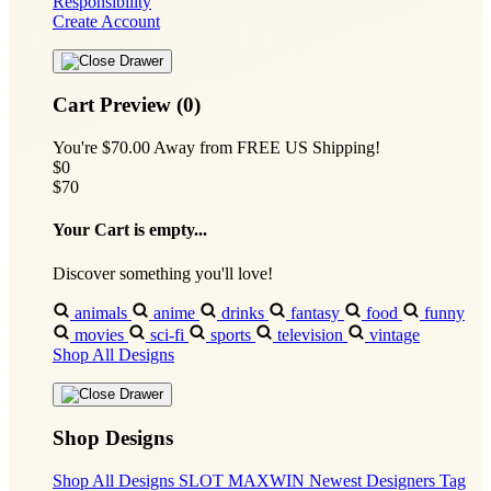
Responsibility
Create Account
Cart Preview (0)
You're
$70.00
Away from
FREE US Shipping!
$0
$70
Your Cart is empty...
Discover something you'll love!
animals
anime
drinks
fantasy
food
funny
movies
sci-fi
sports
television
vintage
Shop All Designs
Shop Designs
Shop All Designs
SLOT MAXWIN
Newest Designers
Tag