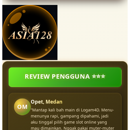
REVIEW PENGGUNA ⭐⭐⭐
Opet, Medan
OM
“Mantap kali bah main di Logam4D. Menu-
menunya rapi, gampang dipahami, jadi
aku tinggal pilih game slot online yang
mau dimainkan. Nggak pakai muter-muter