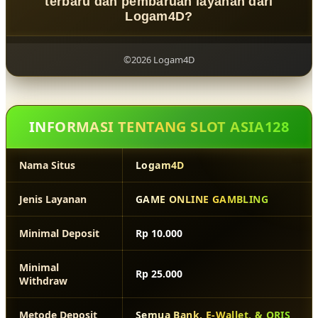
terbaru dan pembaruan layanan dari
mudah digunakan melalui perangkat mobile.
Logam4D?
Informasi terbaru dapat ditemukan melalui halaman
resmi Logam4D yang diperbarui secara berkala agar
©2026 Logam4D
pengguna selalu memperoleh informasi yang akurat dan
terbaru.
INFORMASI TENTANG SLOT ASIA128
Nama Situs
Logam4D
Jenis Layanan
GAME ONLINE GAMBLING
Minimal Deposit
Rp 10.000
Minimal
Rp 25.000
Withdraw
Metode Deposit
Semua Bank, E-Wallet, & QRIS