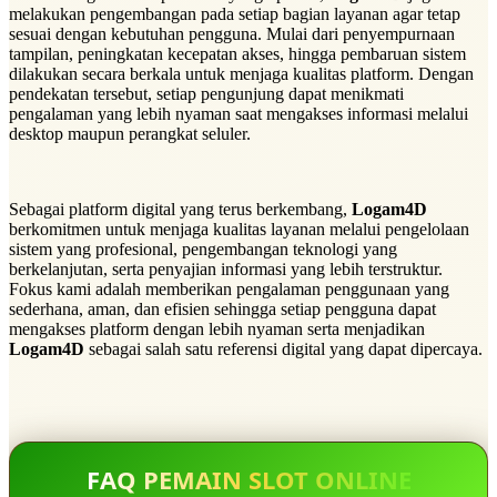
melakukan pengembangan pada setiap bagian layanan agar tetap
sesuai dengan kebutuhan pengguna. Mulai dari penyempurnaan
tampilan, peningkatan kecepatan akses, hingga pembaruan sistem
dilakukan secara berkala untuk menjaga kualitas platform. Dengan
pendekatan tersebut, setiap pengunjung dapat menikmati
pengalaman yang lebih nyaman saat mengakses informasi melalui
desktop maupun perangkat seluler.
Sebagai platform digital yang terus berkembang,
Logam4D
berkomitmen untuk menjaga kualitas layanan melalui pengelolaan
sistem yang profesional, pengembangan teknologi yang
berkelanjutan, serta penyajian informasi yang lebih terstruktur.
Fokus kami adalah memberikan pengalaman penggunaan yang
sederhana, aman, dan efisien sehingga setiap pengguna dapat
mengakses platform dengan lebih nyaman serta menjadikan
Logam4D
sebagai salah satu referensi digital yang dapat dipercaya.
FAQ PEMAIN SLOT ONLINE