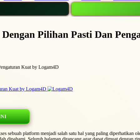
 Dengan Pilihan Pasti Dan Peng
INI
s sebuah platform menjadi salah satu hal yang paling diperhatikan ol
udah dipahami. Seluruh halaman dirancang agar dapat dimuat dengan r