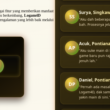
ai fitur yang memberikan manfaat
Surya, Singka
SS
rus berkembang,
Logam4D
"Aku dah beberapa
engalaman yang lebih baik melalui
bah. Prosesnya jela
Acuk, Pontian
AP
"Aku suke main di
game baru pun raji
jenuh lah."
Daniel, Pontia
DP
"Pernah ada masal
Logam4D, dak samp
yakin main di sini.