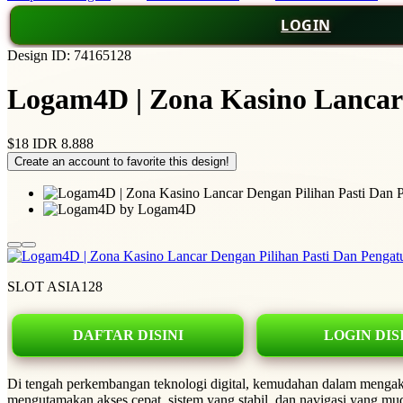
LOGIN
Design ID: 74165128
Logam4D | Zona Kasino Lancar
$18
IDR 8.888
Create an account to favorite this design!
SLOT ASIA128
DAFTAR DISINI
LOGIN DIS
Di tengah perkembangan teknologi digital, kemudahan dalam mengakse
mengutamakan akses cepat, sistem yang stabil, dan navigasi yang m