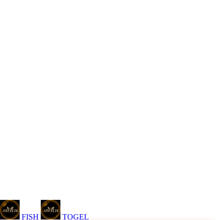
FISH
TOGEL