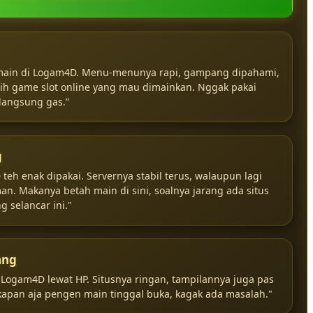
 main di Logam4D. Menu-menunya rapi, gampang dipahami,
ilih game slot online yang mau dimainkan. Nggak pakai
 langsung gas.”
g
 teh enak dipakai. Servernya stabil terus, walaupun lagi
n. Makanya betah main di sini, soalnya jarang ada situs
g selancar ini."
ang
 Logam4D lewat HP. Situsnya ringan, tampilannya juga pas
di kapan aja pengen main tinggal buka, kagak ada masalah."