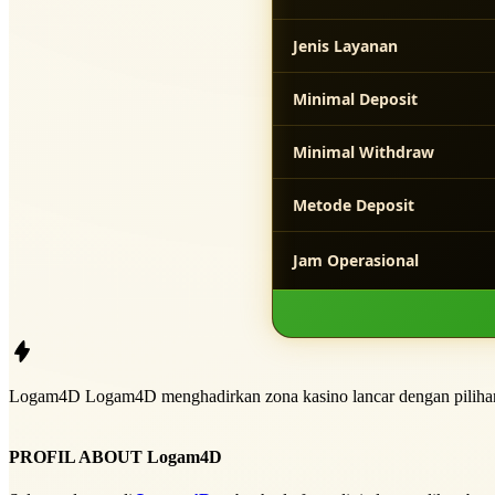
Jenis Layanan
Minimal Deposit
Minimal Withdraw
Metode Deposit
Jam Operasional
Logam4D Logam4D menghadirkan zona kasino lancar dengan pilihan pas
PROFIL ABOUT Logam4D