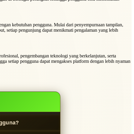
 dengan kebutuhan pengguna. Mulai dari penyempurnaan tampilan,
but, setiap pengunjung dapat menikmati pengalaman yang lebih
ofesional, pengembangan teknologi yang berkelanjutan, serta
ingga setiap pengguna dapat mengakses platform dengan lebih nyaman
ngguna?