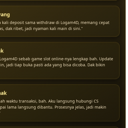
wang
 kali deposit sama withdraw di Logam4D, memang cepat
s, dak ribet, jadi nyaman kali main di sini."
ak
 Logam4D sebab game slot online-nya lengkap bah. Update
n, jadi tiap buka pasti ada yang bisa dicoba. Dak bikin
nak
ah waktu transaksi, bah. Aku langsung hubungi CS
ai lama langsung dibantu. Prosesnya jelas, jadi makin
"