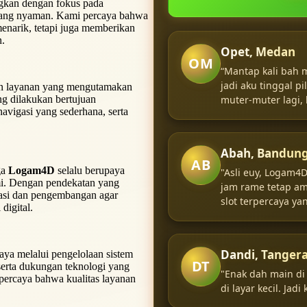
ngkan dengan fokus pada
yang nyaman. Kami percaya bahwa
enarik, tetapi juga memberikan
n.
Opet, Medan
OM
“Mantap kali bah
jadi aku tinggal p
an layanan yang mengutamakan
muter-muter lagi,
ng dilakukan bertujuan
avigasi yang sederhana, serta
Abah, Bandun
AB
ga
Logam4D
selalu berupaya
"Asli euy, Logam4D
mi. Dengan pendekatan yang
jam rame tetap ama
uasi dan pengembangan agar
slot terpercaya yan
digital.
Dandi, Tanger
ya melalui pengelolaan sistem
DT
 serta dukungan teknologi yang
"Enak dah main di
ercaya bahwa kualitas layanan
di layar kecil. Ja