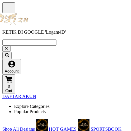
KETIK DI GOOGLE 'Logam4D'
Account
0
Cart
DAFTAR AKUN
Explore Categories
Popular Products
Shop All Designs
HOT GAMES
SPORTSBOOK