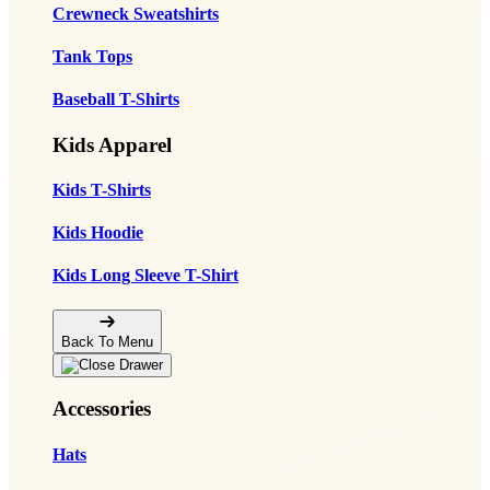
Crewneck Sweatshirts
Tank Tops
Baseball T-Shirts
Kids Apparel
Kids T-Shirts
Kids Hoodie
Kids Long Sleeve T-Shirt
Back To Menu
Accessories
Hats