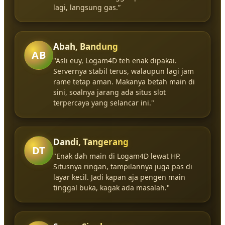
lagi, langsung gas.”
Abah, Bandung
AB
"Asli euy, Logam4D teh enak dipakai.
Servernya stabil terus, walaupun lagi jam
rame tetap aman. Makanya betah main di
sini, soalnya jarang ada situs slot
terpercaya yang selancar ini."
Dandi, Tangerang
DT
"Enak dah main di Logam4D lewat HP.
Situsnya ringan, tampilannya juga pas di
layar kecil. Jadi kapan aja pengen main
tinggal buka, kagak ada masalah."