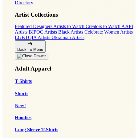
Directory
Artist Collections
Featured Designers
Artists to Watch
Creators to Watch
AAPI
Artists
BIPOC Artists
Black Artists
Celebrate Women Artists
LGBTQIA Artists
Ukrainian Artists
Back To Menu
Adult Apparel
T-Shirts
Shorts
New!
Hoodies
Long Sleeve T-Shirts