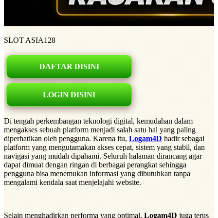
SLOT ASIA128
DAFTAR DISINI
LOGIN DISINI
Di tengah perkembangan teknologi digital, kemudahan dalam
mengakses sebuah platform menjadi salah satu hal yang paling
diperhatikan oleh pengguna. Karena itu,
Logam4D
hadir sebagai
platform yang mengutamakan akses cepat, sistem yang stabil, dan
navigasi yang mudah dipahami. Seluruh halaman dirancang agar
dapat dimuat dengan ringan di berbagai perangkat sehingga
pengguna bisa menemukan informasi yang dibutuhkan tanpa
mengalami kendala saat menjelajahi website.
Selain menghadirkan performa yang optimal,
Logam4D
juga terus