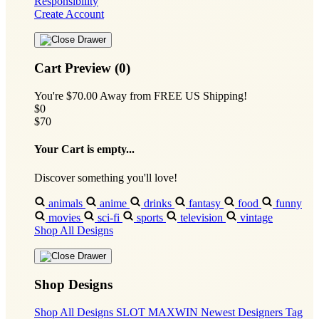
Responsibility
Create Account
Cart Preview (0)
You're
$70.00
Away from
FREE US Shipping!
$0
$70
Your Cart is empty...
Discover something you'll love!
animals
anime
drinks
fantasy
food
funny
movies
sci-fi
sports
television
vintage
Shop All Designs
Shop Designs
Shop All Designs
SLOT MAXWIN
Newest Designers
Tag