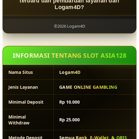
terbaru dan pembaruan layanan dari
mudah digunakan melalui perangkat mobile.
Logam4D?
Informasi terbaru dapat ditemukan melalui halaman
resmi Logam4D yang diperbarui secara berkala agar
©2026 Logam4D
pengguna selalu memperoleh informasi yang akurat dan
terbaru.
INFORMASI TENTANG SLOT ASIA128
Nama Situs
Logam4D
Jenis Layanan
GAME ONLINE GAMBLING
Minimal Deposit
Rp 10.000
Minimal
Rp 25.000
Withdraw
Metode Deposit
Semua Bank, E-Wallet, & QRIS