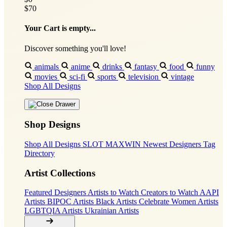
$70
Your Cart is empty...
Discover something you'll love!
animals
anime
drinks
fantasy
food
funny
movies
sci-fi
sports
television
vintage
Shop All Designs
Shop Designs
Shop All Designs
SLOT MAXWIN
Newest Designers
Tag
Directory
Artist Collections
Featured Designers
Artists to Watch
Creators to Watch
AAPI
Artists
BIPOC Artists
Black Artists
Celebrate Women Artists
LGBTQIA Artists
Ukrainian Artists