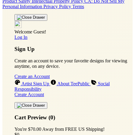
Product Safety
Intellectual Property Policy
CA: Do Not Sell My
Personal Information
Privacy Policy
Terms
Welcome Guest!
Log In
Sign Up
Create an account to save your favorite designs for viewing
anytime, on any device.
Create an Account
Artist Sign Up
About TeePublic
Social
Responsibility
Create Account
Cart Preview (0)
You're
$70.00
Away from
FREE US Shipping!
$0