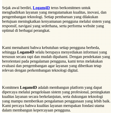
Sejak awal berdiri,
Logam4D
terus berkomitmen untuk
menghadirkan layanan yang mengutamakan kualitas, inovasi, dan
pengembangan teknologi. Setiap pembaruan yang dilakukan
bertujuan meningkatkan kenyamanan pengguna melalui sistem yang
responsif, navigasi yang sederhana, serta performa website yang
optimal di berbagai perangkat.
Kami memahami bahwa kebutuhan setiap pengguna berbeda,
sehingga
Logam4D
selalu berupaya menyediakan informasi yang
tersusun secara rapi dan mudah dipahami. Dengan pendekatan yang
berorientasi pada pengalaman pengguna, kami terus melakukan
evaluasi dan pengembangan agar layanan yang diberikan tetap
relevan dengan perkembangan teknologi digital.
Komitmen
Logam4D
adalah membangun platform yang dapat
dipercaya melalui pengelolaan sistem yang profesional, peningkatan
kualitas layanan secara berkelanjutan, serta dukungan teknologi
yang mampu memberikan pengalaman penggunaan yang lebih baik.
Kami percaya bahwa kualitas layanan merupakan fondasi utama
dalam membangun kepercayaan pengguna.