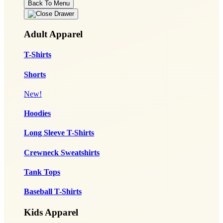
Back To Menu
Adult Apparel
T-Shirts
Shorts
New!
Hoodies
Long Sleeve T-Shirts
Crewneck Sweatshirts
Tank Tops
Baseball T-Shirts
Kids Apparel