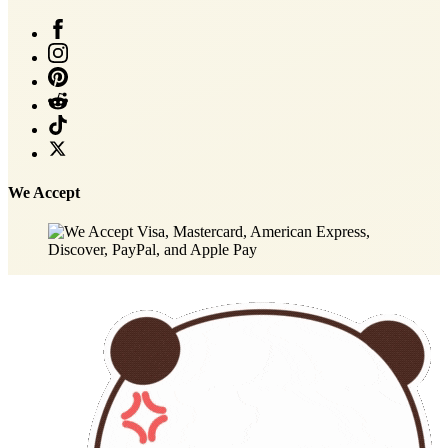
We Accept