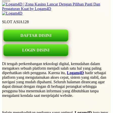
SLOT ASIA128
DAFTAR DISINI
LOGIN DISINI
Di tengah perkembangan teknologi digital, kemudahan dalam
mengakses sebuah platform menjadi salah satu hal yang paling
diperhatikan oleh pengguna. Karena itu,
Logam4D
hadir sebagai
platform yang mengutamakan akses cepat, sistem yang stabil, dan
navigasi yang mudah dipahami. Seluruh halaman dirancang agar
dapat dimuat dengan ringan di berbagai perangkat sehingga
pengguna bisa menemukan informasi yang dibutuhkan tanpa
mengalami kendala saat menjelajahi website.
Selain menghadirkan performa yang optimal,
Logam4D
juga terus