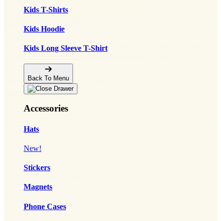
Kids T-Shirts
Kids Hoodie
Kids Long Sleeve T-Shirt
Back To Menu
Accessories
Hats
New!
Stickers
Magnets
Phone Cases