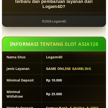
terbaru dan pembaruan layanan dari
mudah digunakan melalui perangkat mobile.
Logam4D?
Informasi terbaru dapat ditemukan melalui halaman
resmi Logam4D yang diperbarui secara berkala agar
©2026 Logam4D
pengguna selalu memperoleh informasi yang akurat dan
terbaru.
INFORMASI TENTANG SLOT ASIA128
Nama Situs
Logam4D
Jenis Layanan
GAME ONLINE GAMBLING
Minimal Deposit
Rp 10.000
Minimal
Rp 25.000
Withdraw
Metode Deposit
Semua Bank, E-Wallet, & QRIS