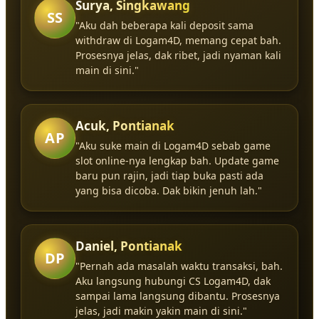
Surya, Singkawang
SS
"Aku dah beberapa kali deposit sama
withdraw di Logam4D, memang cepat bah.
Prosesnya jelas, dak ribet, jadi nyaman kali
main di sini."
Acuk, Pontianak
AP
"Aku suke main di Logam4D sebab game
slot online-nya lengkap bah. Update game
baru pun rajin, jadi tiap buka pasti ada
yang bisa dicoba. Dak bikin jenuh lah."
Daniel, Pontianak
DP
"Pernah ada masalah waktu transaksi, bah.
Aku langsung hubungi CS Logam4D, dak
sampai lama langsung dibantu. Prosesnya
jelas, jadi makin yakin main di sini."