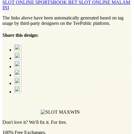
SLOT ONLINE
SPORTSBOOK BET
SLOT ONLINE MALAM
INI
The links above have been automatically generated based on tag
usage by third-party designers on the TeePublic platform.
Share this design:
Don't love it? We'll fix it. For free.
100% Free Exchanges.