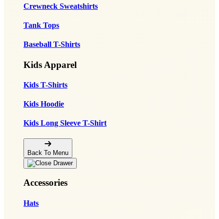
Crewneck Sweatshirts
Tank Tops
Baseball T-Shirts
Kids Apparel
Kids T-Shirts
Kids Hoodie
Kids Long Sleeve T-Shirt
Back To Menu
Accessories
Hats