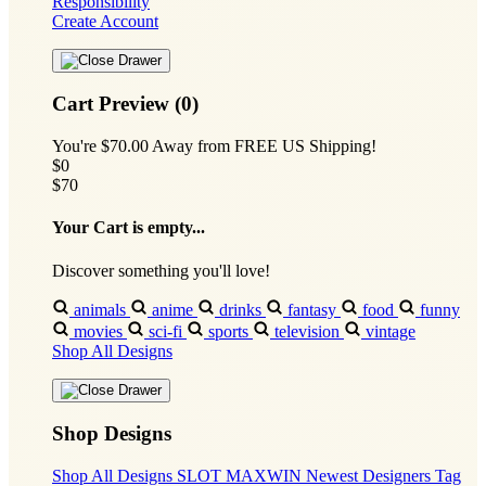
Responsibility
Create Account
Cart Preview (0)
You're
$70.00
Away from
FREE US Shipping!
$0
$70
Your Cart is empty...
Discover something you'll love!
animals
anime
drinks
fantasy
food
funny
movies
sci-fi
sports
television
vintage
Shop All Designs
Shop Designs
Shop All Designs
SLOT MAXWIN
Newest Designers
Tag