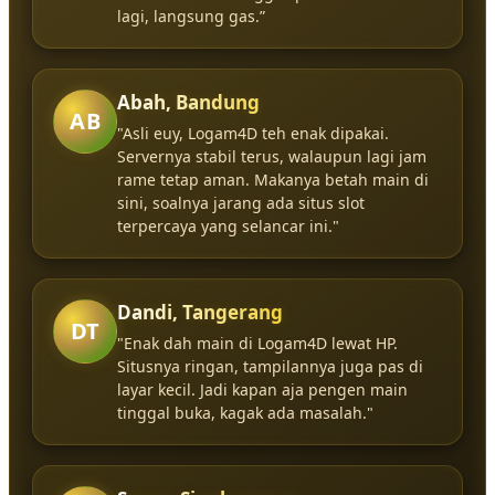
lagi, langsung gas.”
Abah, Bandung
AB
"Asli euy, Logam4D teh enak dipakai.
Servernya stabil terus, walaupun lagi jam
rame tetap aman. Makanya betah main di
sini, soalnya jarang ada situs slot
terpercaya yang selancar ini."
Dandi, Tangerang
DT
"Enak dah main di Logam4D lewat HP.
Situsnya ringan, tampilannya juga pas di
layar kecil. Jadi kapan aja pengen main
tinggal buka, kagak ada masalah."