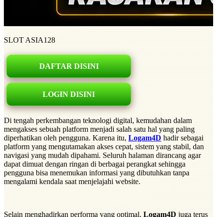
SLOT ASIA128
DAFTAR DISINI
LOGIN DISINI
Di tengah perkembangan teknologi digital, kemudahan dalam
mengakses sebuah platform menjadi salah satu hal yang paling
diperhatikan oleh pengguna. Karena itu,
Logam4D
hadir sebagai
platform yang mengutamakan akses cepat, sistem yang stabil, dan
navigasi yang mudah dipahami. Seluruh halaman dirancang agar
dapat dimuat dengan ringan di berbagai perangkat sehingga
pengguna bisa menemukan informasi yang dibutuhkan tanpa
mengalami kendala saat menjelajahi website.
Selain menghadirkan performa yang optimal,
Logam4D
juga terus