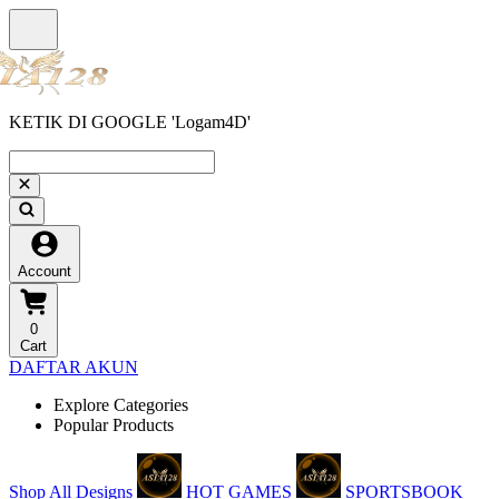
KETIK DI GOOGLE 'Logam4D'
Account
0
Cart
DAFTAR AKUN
Explore Categories
Popular Products
Shop All Designs
HOT GAMES
SPORTSBOOK