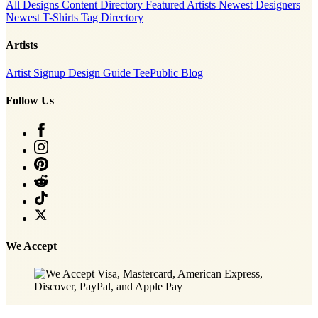
All Designs
Content Directory
Featured Artists
Newest Designers
Newest T-Shirts
Tag Directory
Artists
Artist Signup
Design Guide
TeePublic Blog
Follow Us
We Accept