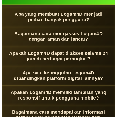
Apa yang membuat Logam4D menjadi
pilihan banyak pengguna?
Logam4D menawarkan navigasi yang mudah, performa
Bagaimana cara mengakses Logam4D
yang stabil, serta tampilan yang responsif. Kombinasi
dengan aman dan lancar?
tersebut memberikan pengalaman akses yang lebih
nyaman di berbagai perangkat.
Gunakan selalu alamat resmi Logam4D dan pastikan
Apakah Logam4D dapat diakses selama 24
koneksi internet dalam kondisi stabil agar proses akses
jam di berbagai perangkat?
berjalan lebih cepat, aman, dan tanpa kendala.
Ya, Logam4D dapat diakses kapan saja melalui desktop,
Apa saja keunggulan Logam4D
laptop, tablet, maupun smartphone dengan tampilan
dibandingkan platform digital lainnya?
yang tetap optimal dan mudah digunakan.
Logam4D mengutamakan kemudahan navigasi, kecepatan
Apakah Logam4D memiliki tampilan yang
akses, serta pengembangan layanan secara berkelanjutan
responsif untuk pengguna mobile?
untuk memberikan pengalaman yang lebih baik bagi
pengguna.
Tentu. Seluruh halaman Logam4D telah dioptimalkan agar
Bagaimana cara mendapatkan informasi
tampil nyaman di berbagai ukuran layar sehingga tetap