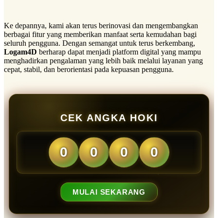
Ke depannya, kami akan terus berinovasi dan mengembangkan
berbagai fitur yang memberikan manfaat serta kemudahan bagi
seluruh pengguna. Dengan semangat untuk terus berkembang,
Logam4D
berharap dapat menjadi platform digital yang mampu
menghadirkan pengalaman yang lebih baik melalui layanan yang
cepat, stabil, dan berorientasi pada kepuasan pengguna.
CEK ANGKA HOKI
0
0
0
0
MULAI SEKARANG